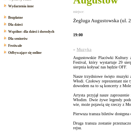
Augustów
Wydarzenia inne
miejsce:
Bezpłatne
Żegluga Augustowska (ul. 2
Dla dzieci
Wspólne: dla dzieci i dorosłych
19:00
Dla seniorów
Festiwale
»
Muzyka
Odbywające się online
Augustowskie Placówki Kultury z
Festival, który wystartuje 29 s
sierpnia kołysać nas będzie OFF.
Nasze trzydniowe święto muzyki a
Włodi. Czołowy reprezentant nie t
dowodem na to są koncerty z Moles
Artysta przyjął nasze zaproszenie
Włodim. Dwie żywe legendy podcza
wie, może pojawią się rzeczy z Mo
Pierwsza transza biletów dostępna 
Druga transza zostanie przeznacz
rejsu.