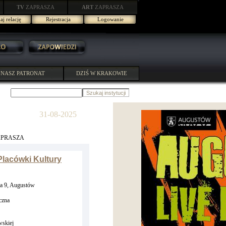
TV
ZAPRASZA
ART
ZAPRASZA
j relację
Rejestracja
Logowanie
NASZ PATRONAT
DZIŚ W KRAKOWIE
31-08-2025
APRASZA
lacówki Kultury
a 9, Augustów
czna
skiej