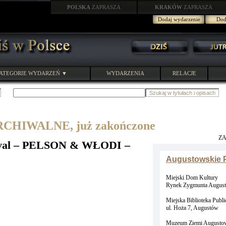
POLSKA
ZAPRASZA
KRAKÓW
ZAPRASZA
Dodaj wydarzenie
Doda
ATEGORIE WYDARZEŃ ▼
WYDARZENIA
RELACJE
HIWALNE, już zakończone
Z
tival – PELSON & WŁODI –
Augustowskie P
Miejski Dom Kultury
Rynek Zygmunta August
Miejska Biblioteka Publi
ul. Hoża 7, Augustów
Muzeum Ziemi Augustow