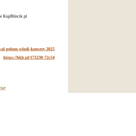
ie KupBilecik.pl
val-pelson-wlodi-koncert-2025
https://bkb.pl/173230-72c54
ne