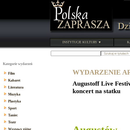
INSTYTUCJE KULTURY ▼
K
Kategorie wydarzeń
WYDARZENIE ARC
Film
Kabaret
Augustoff Live Fes
Literatura
koncert na statku
Muzyka
Plastyka
Sport
Taniec
Teatr
Wystawy różne