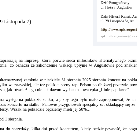
Dział Etnograficzny
ul. Hoża 7, Augustów
Dział Historii Kanału A
9 Listopada 7)
ul. 29 Listopada 5a, Au
http://www.apk.august
apk.mdk.augustow@pocz
apraszają na imprezę, która porwie serca miłośników alternatywnego brz
ierpnia, co oznacza że zakończenie wakacji upłynie w Augustowie pod znaki
lternatywnej zamknie w niedzielę 31 sierpnia 2025 sierpnia koncert na pokła
ylko warszawskiej, ale też polskiej sceny rap. Pelson po dłuższej przerwie p
tą, jak również jego nie tak dawno wydana solowa epka „Linie papilarne”.
 na występ na pokładzie statku, a jakby tego było mało zaproponował, że na
s koncertu na statku. Panowie przygotowali specjalny set składający się z
lesty. Wszak na pokładzie będziemy mieli jej 50%...
od 1 sierpnia.
ona do sprzedaży, kilka dni przed koncertem, kiedy będzie pewność, że pog