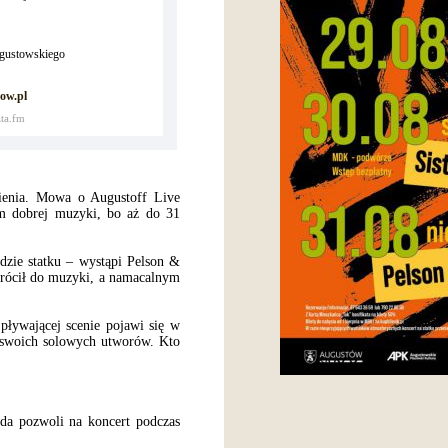
ugustowskiego
ow.pl
ta.fm
mienia. Mowa o Augustoff Live
em dobrej muzyki, bo aż do 31
dzie statku – wystąpi Pelson &
owrócił do muzyki, a namacalnym
 pływającej scenie pojawi się w
e swoich solowych utworów. Kto
oda pozwoli na koncert podczas