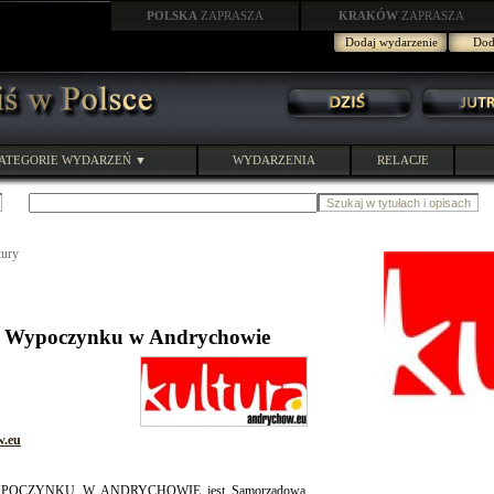
POLSKA
ZAPRASZA
KRAKÓW
ZAPRASZA
Dodaj wydarzenie
Doda
ATEGORIE WYDARZEŃ ▼
WYDARZENIA
RELACJE
tury
i Wypoczynku w Andrychowie
w.eu
OCZYNKU W ANDRYCHOWIE jest Samorządową