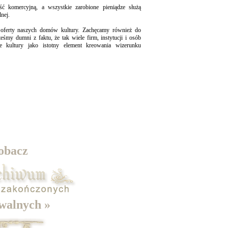
ść komercyjną, a wszystkie zarobione pieniądze służą
lnej.
 oferty naszych domów kultury. Zachęcamy również do
teśmy dumni z faktu, że tak wiele firm, instytucji i osób
ie kultury jako istotny element kreowania wizerunku
obacz
walnych »