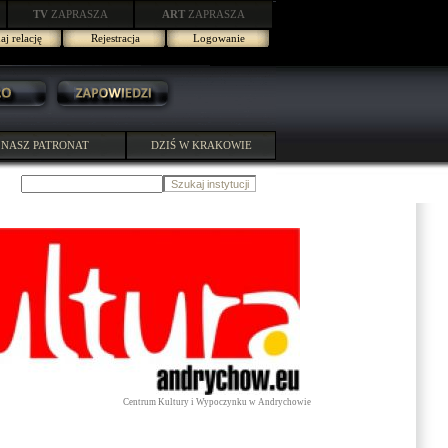
TV
ZAPRASZA
ART
ZAPRASZA
j relację
Rejestracja
Logowanie
NASZ PATRONAT
DZIŚ W KRAKOWIE
Centrum Kultury i Wypoczynku w Andrychowie