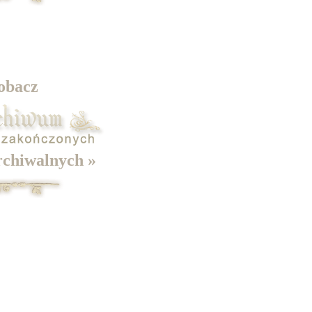
obacz
rchiwalnych »