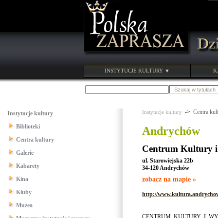
INSTYTUCJE KULTURY ▼
K
->
Centra kul
Instytucje kultury
Instytucje kultury
Biblioteki
Andrychów
Centra kultury
Centrum Kultury 
Galerie
ul. Starowiejska 22b
Kabarety
34-120 Andrychów
Kina
zobacz na mapie »
Kluby
http://www.kultura.andrycho
Muzea
CENTRUM KULTURY I WYP