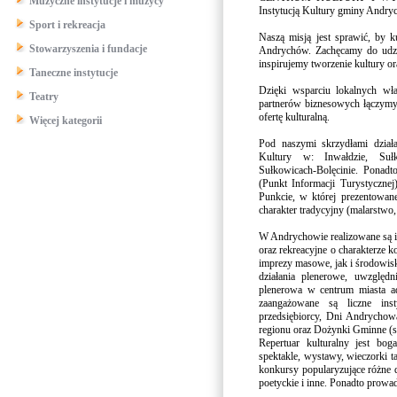
Muzyczne instytucje i muzycy
Instytucją Kultury gminy Andryc
Sport i rekreacja
Naszą misją jest sprawić, by k
Stowarzyszenia i fundacje
Andrychów. Zachęcamy do udzia
inspirujemy tworzenie kultury 
Taneczne instytucje
Dzięki wsparciu lokalnych wł
Teatry
partnerów biznesowych łączymy t
ofertę kulturalną.
Więcej kategorii
Pod naszymi skrzydłami dzia
Kultury w: Inwałdzie, Sułk
Sułkowicach-Bolęcinie. Ponad
(Punkt Informacji Turystycznej
Punkcie, w której prezentowan
charakter tradycyjny (malarstwo, 
W Andrychowie realizowane są ini
oraz rekreacyjne o charakterze
imprezy masowe, jak i środowi
działania plenerowe, uwzględn
plenerowa w centrum miasta ad
zaangażowane są liczne inst
przedsiębiorcy, Dni Andrychowa 
regionu oraz Dożynki Gminne (si
Repertuar kulturalny jest bog
spektakle, wystawy, wieczorki 
konkursy popularyzujące różne d
poetyckie i inne. Ponadto prowa