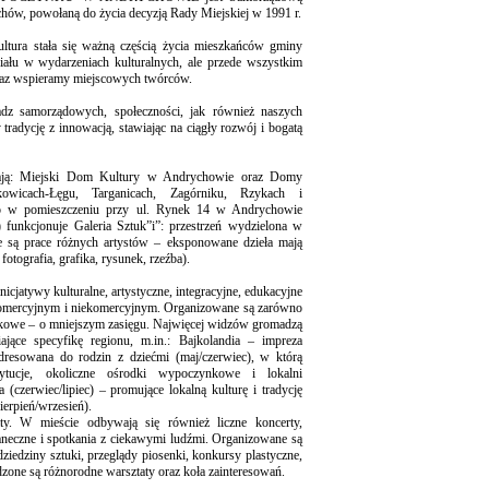
hów, powołaną do życia decyzją Rady Miejskiej w 1991 r.
ultura stała się ważną częścią życia mieszkańców gminy
łu w wydarzeniach kulturalnych, ale przede wszystkim
oraz wspieramy miejscowych twórców.
adz samorządowych, społeczności, jak również naszych
radycję z innowacją, stawiając na ciągły rozwój i bogatą
łają: Miejski Dom Kultury w Andrychowie oraz Domy
owicach-Łęgu, Targanicach, Zagórniku, Rzykach i
to w pomieszczeniu przy ul. Rynek 14 w Andrychowie
) funkcjonuje Galeria Sztuk”i”: przestrzeń wydzielona w
e są prace różnych artystów – eksponowane dzieła mają
fotografia, grafika, rysunek, rzeźba).
cjatywy kulturalne, artystyczne, integracyjne, edukacyjne
 komercyjnym i niekomercyjnym. Organizowane są zarówno
skowe – o mniejszym zasięgu. Najwięcej widzów gromadzą
iające specyfikę regionu, m.in.: Bajkolandia – impreza
resowana do rodzin z dziećmi (maj/czerwiec), w którą
ytucje, okoliczne ośrodki wypoczynkowe i lokalni
(czerwiec/lipiec) – promujące lokalną kulturę i tradycję
erpień/wrzesień).
aty. W mieście odbywają się również liczne koncerty,
taneczne i spotkania z ciekawymi ludźmi. Organizowane są
ziedziny sztuki, przeglądy piosenki, konkursy plastyczne,
dzone są różnorodne warsztaty oraz koła zainteresowań.