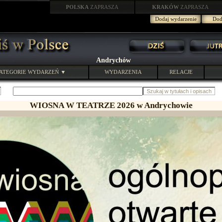
POLSKA
ZAPRASZA
KRAKÓW
ZAPRASZA
Dodaj wydarzenie
Doda
Andrychów
ATEGORIE WYDARZEŃ ▼
WYDARZENIA
RELACJE
WIOSNA W TEATRZE 2026 w Andrychowie