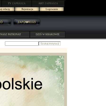
TV
ZAPRASZA
ART
ZAPRASZA
j relację
Rejestracja
Logowanie
NASZ PATRONAT
DZIŚ W KRAKOWIE