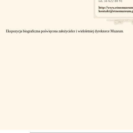
tel. 56 622 80 91
http://www.etnomuzeum
kontakt@etnomuzeum.p
Ekspozycja biograficzna poświęcona założycielce i wieloletniej dyrektorce Muzeum.