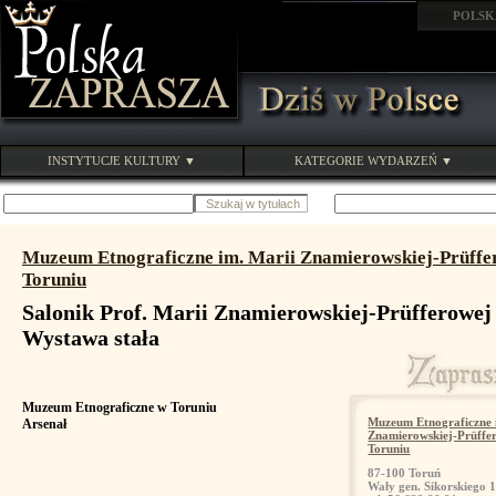
POLSK
INSTYTUCJE KULTURY ▼
KATEGORIE WYDARZEŃ ▼
Muzeum Etnograficzne im. Marii Znamierowskiej-Prüffe
Toruniu
Salonik Prof. Marii Znamierowskiej-Prüfferowej
Wystawa stała
Muzeum Etnograficzne w Toruniu
Muzeum Etnograficzne 
Arsenał
Znamierowskiej-Prüffe
Toruniu
87-100 Toruń
Wały gen. Sikorskiego 