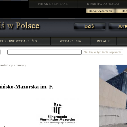
POLSKA
ZAPRASZA
KRAKÓW
ZAPRASZA
Dodaj wydarzenie
Doda
ATEGORIE WYDARZEŃ ▼
WYDARZENIA
RELACJE
instytucje i muzycy
ińsko-Mazurska im. F.