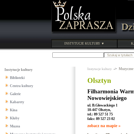
INSTYTUCJE KULTURY ▼
K
->
Muzyczne 
Instytucje kultury
Instytucje kultury
Biblioteki
Olsztyn
Centra kultury
Filharmonia Warm
Galerie
Nowowiejskiego
Kabarety
ul. B.Głowackiego 1
10-447 Olsztyn,
Kina
tel.: 89 527 51 75
Kluby
faks: 89 527 23 02
zobacz na mapie »
Muzea