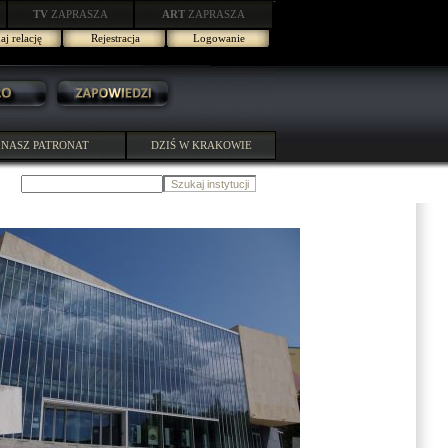
TV
ZAPRASZA
ART
ZAPRASZA
j relację
Rejestracja
Logowanie
NASZ PATRONAT
DZIŚ W KRAKOWIE