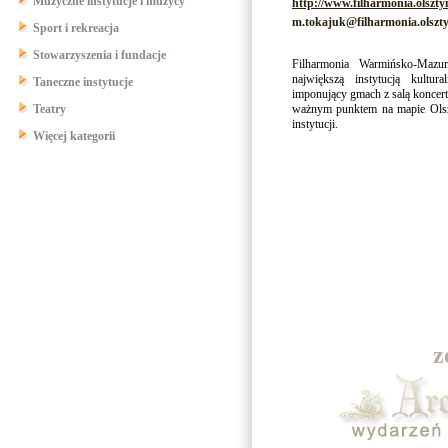
Muzyczne instytucje i muzycy
http://www.filharmonia.olszty
m.tokajuk@filharmonia.olszty
Sport i rekreacja
Stowarzyszenia i fundacje
Filharmonia Warmińsko-Mazu
największą instytucją kult
Taneczne instytucje
imponujący gmach z salą koncert
Teatry
ważnym punktem na mapie Olszt
instytucji.
Więcej kategorii
z