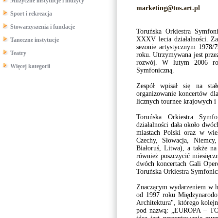
Muzyczne instytucje i muzycy
marketing@tos.art.pl
Sport i rekreacja
Stowarzyszenia i fundacje
Toruńska Orkiestra Symfon
XXXV lecia działalności. Z
Taneczne instytucje
sezonie artystycznym 1978/
Teatry
roku. Utrzymywana jest prze
rozwój. W lutym 2006 rok
Więcej kategorii
Symfoniczną.
Zespół wpisał się na stał
organizowanie koncertów dla
licznych tournee krajowych i
Toruńska Orkiestra Symfo
działalności dała około dwó
miastach Polski oraz w wie
Czechy, Słowacja, Niemcy,
Białoruś, Litwa), a także na
również poszczycić miesięc
dwóch koncertach Gali Ope
Toruńska Orkiestra Symfonic
Znaczącym wydarzeniem w his
od 1997 roku Międzynarodo
Architektura", którego kolej
pod nazwą: „EUROPA – 