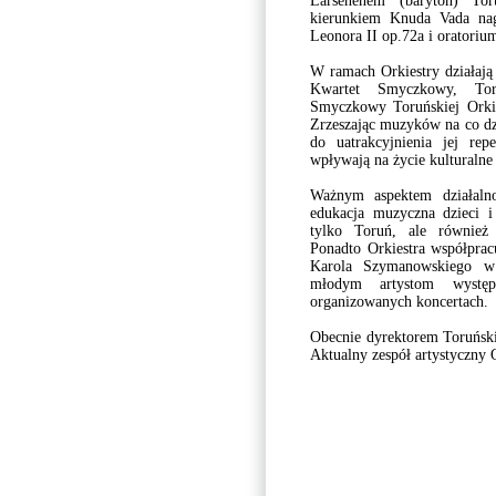
Larsenenem (baryton) Tor
kierunkiem Knuda Vada na
Leonora II op.72a i oratoriu
W ramach Orkiestry działają 
Kwartet Smyczkowy, Tor
Smyczkowy Toruńskiej Orkie
Zrzeszając muzyków na co dzi
do uatrakcyjnienia jej re
wpływają na życie kulturalne
Ważnym aspektem działalno
edukacja muzyczna dzieci 
tylko Toruń, ale również
Ponadto Orkiestra współpra
Karola Szymanowskiego w 
młodym artystom występ
organizowanych koncertach.
Obecnie dyrektorem Toruński
Aktualny zespół artystyczny 