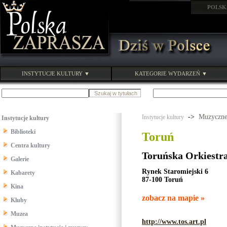
POLSK
INSTYTUCJE KULTURY ▼
KATEGORIE WYDARZEŃ ▼
->
Muzyczne 
Instytucje kultury
Instytucje kultury
Biblioteki
Toruń
Centra kultury
Toruńska Orkiestr
Galerie
Rynek Staromiejski 6
Kabarety
87-100 Toruń
Kina
zobacz na mapie »
Kluby
Muzea
http://www.tos.art.pl