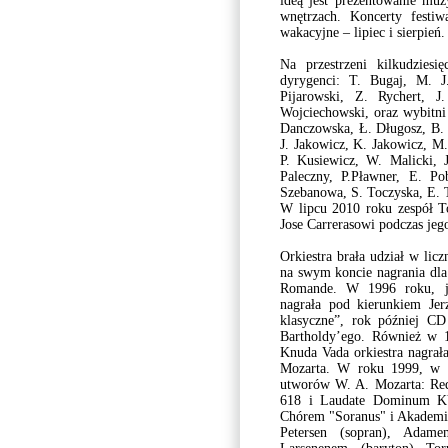
ideą jest prezentowanie muz
wnętrzach. Koncerty festi
wakacyjne – lipiec i sierpień.
Na przestrzeni kilkudziesię
dyrygenci: T. Bugaj, M. J
Pijarowski, Z. Rychert, J
Wojciechowski, oraz wybitni 
Danczowska, Ł. Długosz, B. H
J. Jakowicz, K. Jakowicz, M.
P. Kusiewicz, W. Malicki, J
Paleczny, P.Pławner, E. Po
Szebanowa, S. Toczyska, E. 
W lipcu 2010 roku zespół To
Jose Carrerasowi podczas jeg
Orkiestra brała udział w lic
na swym koncie nagrania dla 
Romande. W 1996 roku, je
nagrała pod kierunkiem Je
klasyczne”, rok później C
Bartholdy’ego. Również w 
Knuda Vada orkiestra nagrał
Mozarta. W roku 1999, w S
utworów W. A. Mozarta: Re
618 i Laudate Dominum K
Chórem "Soranus" i Akademi
Petersen (sopran), Adam