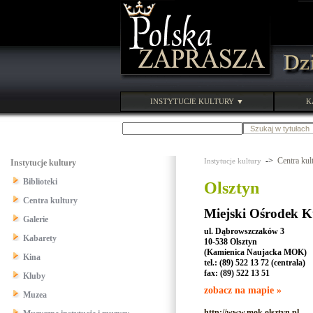
INSTYTUCJE KULTURY ▼
K
->
Centra kul
Instytucje kultury
Instytucje kultury
Biblioteki
Olsztyn
Centra kultury
Miejski Ośrodek K
Galerie
ul. Dąbrowszczaków 3
Kabarety
10-538 Olsztyn
(Kamienica Naujacka MOK)
Kina
tel.: (89) 522 13 72 (centrala)
fax: (89) 522 13 51
Kluby
zobacz na mapie »
Muzea
http://www.mok.olsztyn.pl