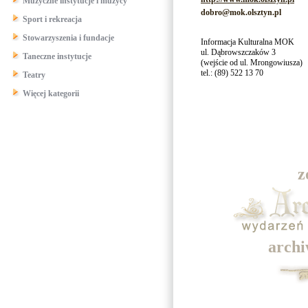
Muzyczne instytucje i muzycy
dobro@mok.olsztyn.pl
Sport i rekreacja
Stowarzyszenia i fundacje
Informacja Kulturalna MOK
ul. Dąbrowszczaków 3
Taneczne instytucje
(wejście od ul. Mrongowiusza)
tel.: (89) 522 13 70
Teatry
Więcej kategorii
z
archi