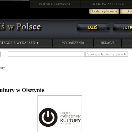
POLSKA
ZAPRASZA
KRAKÓW
ZAPRASZA
Dodaj wydarzenie
Doda
ATEGORIE WYDARZEŃ ▼
WYDARZENIA
RELACJE
tury
ultury w Olsztynie