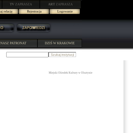
TV
ZAPRASZA
ART
ZAPRASZA
j relację
Rejestracja
Logowanie
NASZ PATRONAT
DZIŚ W KRAKOWIE
Miejski Ośrodek Kultury w Olsztynie