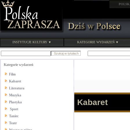
POLSK
INSTYTUCJE KULTURY ▼
KATEGORIE WYDARZEŃ ▼
Kategorie wydarzeń
Film
Kabaret
Literatura
Muzyka
Kabaret
Plastyka
Sport
Taniec
Teatr