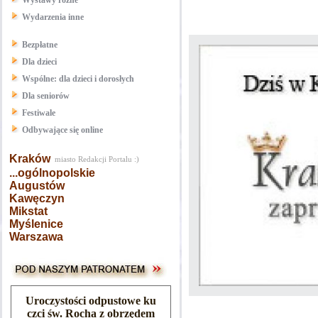
Wystawy różne
Wydarzenia inne
Bezpłatne
Dla dzieci
Wspólne: dla dzieci i dorosłych
Dla seniorów
Festiwale
Odbywające się online
Kraków
miasto Redakcji Portalu :)
...ogólnopolskie
Augustów
Kawęczyn
Mikstat
Myślenice
Warszawa
Uroczystości odpustowe ku
czci św. Rocha z obrzędem