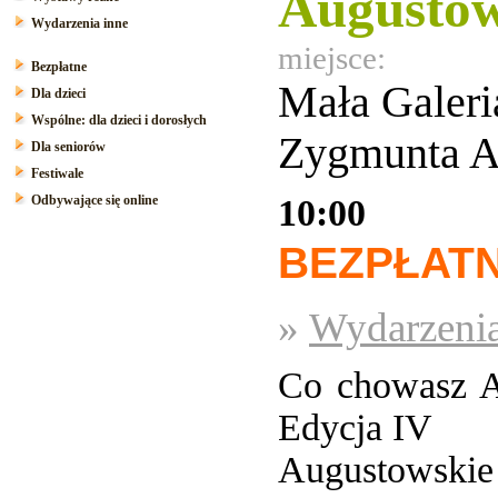
Augustó
Wydarzenia inne
miejsce:
Bezpłatne
Mała Galer
Dla dzieci
Wspólne: dla dzieci i dorosłych
Zygmunta A
Dla seniorów
Festiwale
Odbywające się online
10:00
BEZPŁAT
»
Wydarzenia
Co chowasz An
Edycja IV
Augustowskie