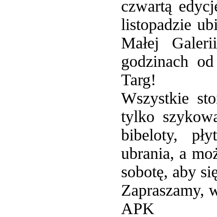
czwartą edycj
listopadzie u
Małej Galer
godzinach od
Targ!
Wszystkie st
tylko szykow
bibeloty, pł
ubrania, a mo
sobotę, aby si
Zapraszamy, w
APK