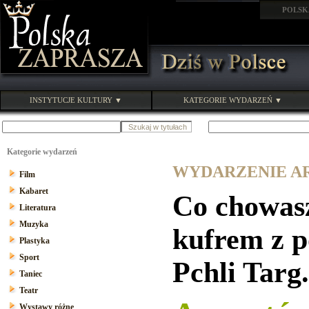
POLSK
INSTYTUCJE KULTURY ▼
KATEGORIE WYDARZEŃ ▼
Kategorie wydarzeń
WYDARZENIE ARC
Film
Kabaret
Co chowasz
Literatura
Muzyka
kufrem z po
Plastyka
Sport
Pchli Targ
Taniec
Teatr
Wystawy różne