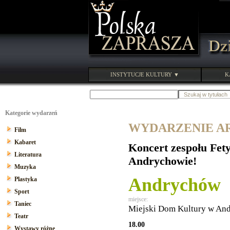
INSTYTUCJE KULTURY ▼
K
Kategorie wydarzeń
WYDARZENIE ARC
Film
Kabaret
Koncert zespołu Fet
Literatura
Andrychowie!
Muzyka
Andrychów
Plastyka
Sport
miejsce:
Taniec
Miejski Dom Kultury w An
Teatr
18.00
Wystawy różne