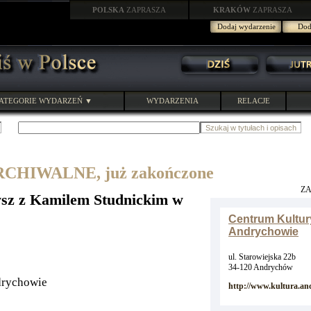
POLSKA
ZAPRASZA
KRAKÓW
ZAPRASZA
Dodaj wydarzenie
Doda
ATEGORIE WYDARZEŃ ▼
WYDARZENIA
RELACJE
HIWALNE, już zakończone
Z
ysz z Kamilem Studnickim w
Centrum Kultur
Andrychowie
ul. Starowiejska 22b
34-120 Andrychów
drychowie
http://www.kultura.an