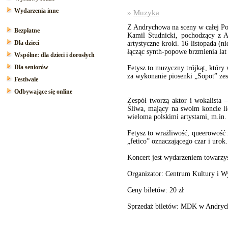
Wydarzenia inne
»
Muzyka
Z Andrychowa na sceny w całej Pol
Bezpłatne
Kamil Studnicki, pochodzący z A
Dla dzieci
artystyczne kroki. 16 listopada (n
łącząc synth-popowe brzmienia lat
Wspólne: dla dzieci i dorosłych
Dla seniorów
Fetysz to muzyczny trójkąt, któr
za wykonanie piosenki „Sopot” zes
Festiwale
Odbywające się online
Zespół tworzą aktor i wokalista
Śliwa, mający na swoim koncie li
wieloma polskimi artystami, m.in
Fetysz to wrażliwość, queerowość 
„fetico” oznaczającego czar i uro
Koncert jest wydarzeniem tow
Organizator: Centrum Kultury i 
Ceny biletów: 20 zł
Sprzedaż biletów: MDK w Andrychow