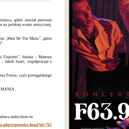
ejsca, gdzie stawiał pierwsze
je na polskiej scenie muzycznej,
mie „Must Be The Music”, gdzie
i”.
i Znajomo”, basista – Mateusz
 – Jakub Szulc, współpracuje z
wa Fetysz, czyli portugalskiego
.
ALMANIA .
kultura.andrychow.eu
ex.php/repertoire.html?id=767