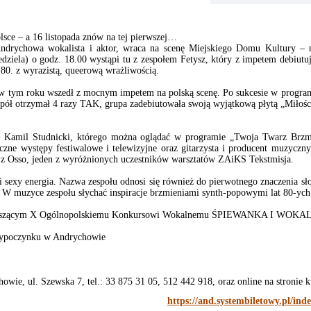
sce – a 16 listopada znów na tej pierwszej…
ndrychowa wokalista i aktor, wraca na scenę Miejskiego Domu Kultury – mi
iedziela) o godz. 18.00 wystąpi tu z zespołem Fetysz, który z impetem debiutu
 80. z wyrazistą, queerową wrażliwością.
y w tym roku wszedł z mocnym impetem na polską scenę. Po sukcesie w progra
pół otrzymał 4 razy TAK, grupa zadebiutowała swoją wyjątkową płytą „Miłośc
 – Kamil Studnicki, którego można oglądać w programie „Twoja Twarz Brzm
czne występy festiwalowe i telewizyjne oraz gitarzysta i producent muzyczny
. z Osso, jeden z wyróżnionych uczestników warsztatów ZAiKS Tekstmisja.
i sexy energia. Nazwa zespołu odnosi się również do pierwotnego znaczenia sło
k. W muzyce zespołu słychać inspiracje brzmieniami synth-popowymi lat 80-ych
arzyszącym X Ogólnopolskiemu Konkursowi Wokalnemu ŚPIEWANKA I WOK
Wypoczynku w Andrychowie
ie, ul. Szewska 7, tel.: 33 875 31 05, 512 442 918, oraz online na stronie 
https://and.systembiletowy.pl/ind