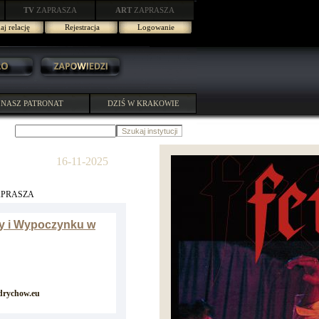
TV
ZAPRASZA
ART
ZAPRASZA
j relację
Rejestracja
Logowanie
NASZ PATRONAT
DZIŚ W KRAKOWIE
16-11-2025
APRASZA
y i Wypoczynku w
drychow.eu