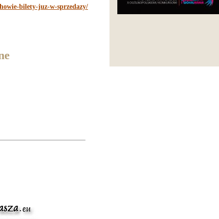
howie-bilety-juz-w-sprzedazy/
ne